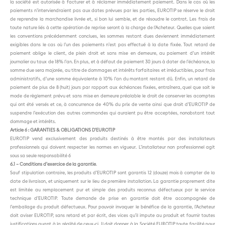
la société est autorisée à facturer et à réclamer immédiatement paiement. Dans le cas où les
paiements n’interviendraient pas aux dates prévues par les parties, EUROTIP se réserve le droit
de reprendre la marchandise livrée et, si bon lui semble, et de résoudre le contrat. Les frais de
toute nature liés à cette opération de reprise seront à la charge de l’Acheteur. Quelles que soient
les conventions précédemment conclues, les sommes restant dues deviennent immédiatement
exigibles dans le cas où l’un des paiements n’est pas effectué à la date fixée. Tout retard de
paiement oblige le client, de plein droit et sans mise en demeure, au paiement d’un intérêt
journalier au taux de 18% l’an. En plus, et à défaut de paiement 30 jours à dater de l’échéance, la
somme due sera majorée, au titre de dommages et intérêts forfaitaires et irréductibles, pour frais
administratifs, d’une somme équivalente à 10% l’an du montant restant dû. Enfin, un retard de
paiement de plus de 8 (huit) jours par rapport aux échéances fixées, entraînera, quel que soit le
mode de règlement prévu et sans mise en demeure préalable le droit de conserver les acomptes
qui ont été versés et ce, à concurrence de 40% du prix de vente ainsi que droit d’EUROTIP de
suspendre l’exécution des autres commandes qui auraient pu être acceptées, nonobstant tout
dommage et intérêts.
Article 6 : GARANTIES & OBLIGATIONS D’EUROTIP
EUROTIP vend exclusivement des produits destinés à être montés par des installateurs
professionnels qui doivent respecter les normes en vigueur. L’installateur non professionnel agit
sous sa seule responsabilité 6
6.1 – Conditions d’exercice de la garantie
.
Sauf stipulation contraire, les produits d’EUROTIP sont garantis 12 (douze) mois à compter de la
date de livraison, et uniquement sur le lieu de première installation. La garantie proprement dite
est limitée au remplacement pur et simple des produits reconnus défectueux par le service
technique d’EUROTIP. Toute demande de prise en garantie doit être accompagnée de
l’emballage du produit défectueux. Pour pouvoir invoquer
le bénéfice de la garantie, l’Acheteur
doit aviser EUROTIP, sans retard et par écrit, des vices qu’il impute au produit et fournir toutes
justifications quant à la réalité de ceux-ci. Il doit donner à la Société EUROTIP toute facilité pour