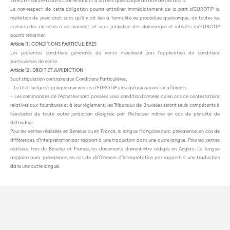
EUROTIP contre toute action émanant d’un tiers quelconque au titre de ces droits.
Le non-respect de cette obligation pourra entraîner immédiatement de la part d’EUROTIP la
résiliation de plein droit sans qu’il y ait lieu à formalité ou procédure quelconque, de toutes les
commandes en cours à ce moment, et sans préjudice des dommages et intérêts qu’EUROTIP
pourra réclamer.
Article 11 : CONDITIONS PARTICULIÈRES
Les présentes conditions générales de vente n’excluent pas l’application de conditions
particulières de vente.
Article 12 : DROIT ET JURIDICTION
Sauf stipulation contraire aux Conditions Particulières,
– Le Droit belge s’applique aux ventes d’EUROTIP ainsi qu’aux accords y afférents.
– Les commandes de l’Acheteur sont passées sous condition formelle qu’en cas de contestations
relatives aux fournitures et à leur règlement, les Tribunaux de Bruxelles seront seuls compétents à
l’exclusion de toute autre juridiction désignée par l’Acheteur même en cas de pluralité de
défendeur.
Pour les ventes réalisées en Benelux ou en France, la langue française aura prévalence, en cas de
différences d’interprétation par rapport à une traduction dans une autre langue. Pour les ventes
réalisées hors de Benelux et France, les documents doivent être rédigés en Anglais. La langue
anglaise aura prévalence, en cas de différences d’interprétation par rapport à une traduction
dans une autre langue.