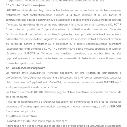
Il appartient à l’Acheteur de souscrire toute police d’assurance couvrant ces risques.
6.6 – Cas fortuit et force majeure.
EUROTIP est libéré de ses obligations contractuelles en cas de cas fortuit ou de force majeure.
Notamment, sont contractuellement assimilés à la force majeure et au cas fortuit et
constituerons des causes d’extinction ou de suspension des obligations d’EUROTIP sans recours de
l’Acheteur, les accidents de force majeure affectant la production et le stockage d’EUROTIP,
l’arrêt total ou partiel de l’approvisionnement, la défaillance du transporteur, l’incendie,
l’explosion, l’inondation, le bris de machine, la grève totale ou partielle, le lock-out, les décisions
administratives, le fait de tiers, la guerre, les émeutes , les épidémies et tout événement extérieur
qui serait de nature à retarder ou à empêcher ou à rendre économiquement exorbitant
l’exécution des engagements d’EUROTIP y compris toute cause mettant obstacle à la livraison
régulière par EUROTIP à l’Acheteur des matières premières, des combustibles ou des
approvisionnements, de même que toute autre cause mettant obstacle à la production normale,
à ou au transport du matériel.
6.7. – Cas de l’Acheteur négociant
La relation entre EUROTIP et l’Acheteur négociant, est une relation de professionnel à
professionnel. Ainsi, l’Acheteur négociant a directement, vis à vis de son propre client toutes les
obligations nées de l’application du Code Civil, notamment en matière de conseil. EUROTIP est à
sa disposition pour l’aider dans cette tâche.
Sauf faute prouvée d’EUROTIP, l’Acheteur négociant fera son affaire personnelle des recours de
ses propres clients.
Il est de la responsabilité de l’Acheteur négociant de communiquer à ses propres clients les
documents d’accompagnement (notices techniques, notices de montage, etc#) qu’EUROTIP
fournit avec ses produits.
6.8. – Retours de matériels
Les produits d’EUROTIP ne sont ni repris ni échangés.
A titre tout à fait exceptionnel, en cas de litige et de faute prouvée d’EUROTIP, les seuls produits