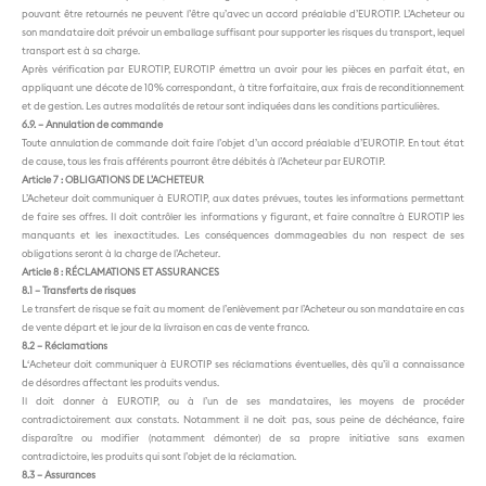
pouvant être retournés ne peuvent l’être qu’avec un accord préalable d’EUROTIP. L’Acheteur ou
son mandataire doit prévoir un emballage suffisant pour supporter les risques du transport, lequel
transport est à sa charge.
Après vérification par EUROTIP, EUROTIP émettra un avoir pour les pièces en parfait état, en
appliquant une décote de 10% correspondant, à titre forfaitaire, aux frais de reconditionnement
et de gestion. Les autres modalités de retour sont indiquées dans les conditions particulières.
6.9. – Annulation de commande
Toute annulation de commande doit faire l’objet d’un accord préalable d’EUROTIP. En tout état
de cause, tous les frais afférents pourront être débités à l’Acheteur par EUROTIP.
Article 7 : OBLIGATIONS DE L’ACHETEUR
L’Acheteur doit communiquer à EUROTIP, aux dates prévues, toutes les informations permettant
de faire ses offres. Il doit contrôler les informations y figurant, et faire connaître à EUROTIP les
manquants et les inexactitudes. Les conséquences dommageables du non respect de ses
obligations seront à la charge de l’Acheteur.
Article 8 : RÉCLAMATIONS ET ASSURANCES
8.1 – Transferts de risques
Le transfert de risque se fait au moment de l’enlèvement par l’Acheteur ou son mandataire en cas
de vente départ et le jour de la livraison en cas de vente franco.
8.2 – Réclamations
L
‘Acheteur doit communiquer à EUROTIP ses réclamations éventuelles, dès qu’il a connaissance
de désordres affectant les produits vendus.
Il doit donner à EUROTIP, ou à l’un de ses mandataires, les moyens de procéder
contradictoirement aux constats. Notamment il ne doit pas, sous peine de déchéance, faire
disparaître ou modifier (notamment démonter) de sa propre initiative sans examen
contradictoire, les produits qui sont l’objet de la réclamation.
8.3 – Assurances