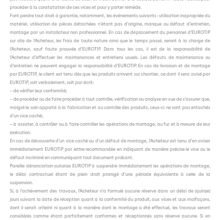
procéder à la constatation de ces vices et pour y porter remède.
Font perdre tout droit à garantie, notamment, les événements suivants : utilisation inapropriée du
matériel, utilisation de pièces détachées n’étant pas d’origine, manque ou défaut d’entretien,
montage par un installateur non professionnel. En cas de déplacement du personnel d’EUROTIP
sur site de l’Acheteur, les frais de toute nature ainsi que le temps passé, seront à la charge de
l’Acheteur, sauf faute prouvée d’EUROTIP. Dans
t
ous les cas, il est de la responsabilité de
l’Acheteur d’effectuer les maintenances et entretiens usuels. Les défauts de maintenance ou
d’entretien ne peuvent engager la responsabilité d’EUROTIP. En cas de livraison et de montage
par EUROTIP, le client est tenu dès que les produits arrivent sur chantier, ce dont il sera avisé par
EUROTIP, soit verbalement, soit par écrit:
– de vérifier leur conformité;
– de procéder ou de faire procéder à tout contrôle, vérification ou analyse en vue de s’assurer que,
malgré le soin apporté à la fabrication et au contrôle des produits, ceux-ci ne sont pas entachés
d’un vice caché;
– à assister, à contrôler ou à faire contrôler les opérations de montage, au fur et à mesure de leur
exécution.
En cas de découverte d’un vice caché ou d’un défaut de montage, l’Acheteur est tenu d’en aviser
immédiatement EUROTIP par lettre recommandée en indiquant de manière précise le vice ou le
défaut incriminé en communiquant tout document probant.
Pareille dénonciation autorise EUROTIP à suspendre immédiatement les opérations de montage,
le délai contractuel étant de plein droit prorogé d’une période équivalente à celle de la
suspension.
Si, à l’achèvement des travaux, l’Acheteur n’a formulé aucune réserve dans un délai de (quinze)
jours suivant la date de réception quant à la conformité du produit, aux vices et aux malfaçons,
dont il serait atteint ni quant à la manière dont le montage a été effectué, les travaux seront
considérés comme étant parfaitement conformes et réceptionnés sans réserve aucune. Si en