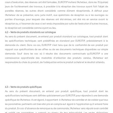
cours d’exécution, des réserves ont été formulées, EUROTIP invitera l’Acheteur, dans les 15 (quinze)
jours de l’achèvement des travaux, à procéder à la réception des travaux ayant fait l’objet de
pareilles réserves, les autres étant considérés comme dûment réceptionnés. A défaut pour
l’Acheteur de se présenter, sans juste motif, aux opérations de réception ou si les ouvrages ou
parties d’ouvrage, pour lesquels des réserves ont été émises, ont été mis en service avant la
réception ou, si l’examen de ceux-ci est rendu impossible par suite de l’exécution d’autres travaux,
la réception est considérée comme ayant eu lieu.
6.2 – Vente de produits standards sur catalogue
Au sens du présent document, on entend par produit standard sur catalogue, tout produit dont
les spécifications techniques sont prédéfinies en standard par EUROTIP, préalablement à la
demande du client. Dans ce cas, EUROTIP n’est tenu que de la conformité de son produit par
rapport aux spécifications de ses offres ou de ses documents techniques disponibles sur simple
demande. Sauf dans les cas où il résulte des documents contractuels qu’EUROTIP a une
connaissance approfondie des modalités d’utilisation des produits vendus, l’Acheteur est
responsable du choix du produit, de l’adéquation entre le produit acheté et le résultat attendu.
6.3 – Vente de produits spécifiques
Au sens du présent document, on entend par produit spécifique, tout produit dont les
spécifications techniques sont définies spécialement par EUROTIP, pour répondre à une demande
spécifique de l’Acheteur. A cet égard, il appartient à l’Acheteur de contrôler et de valider que tous
les paramètres pertinents ont bien été pris en compte eut égard à l’application qu’il entend faire
du produit. En cas d’absence de remarque ou de commande, l’Acheteur sera réputé avoir contrôlé
et validé ces paramètres, y compris au niveau de leur exhaustivité. Les seules obligations