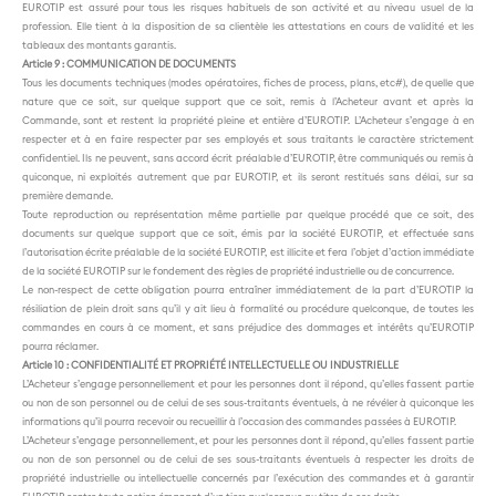
EUROTIP est assuré pour tous les risques habituels de son activité et au niveau usuel de la
profession. Elle tient à la disposition de sa clientèle les attestations en cours de validité et les
tableaux des montants garantis.
Article 9 : COMMUNICATION DE DOCUMENTS
Tous les documents techniques (modes opératoires, fiches de process, plans, etc#), de quelle que
nature que ce soit, sur quelque support que ce soit, remis à l’Acheteur avant et après la
Commande, sont et restent la propriété pleine et entière d’EUROTIP. L’Acheteur s’engage à en
respecter et à en faire respecter par ses employés et sous traitants le caractère strictement
confidentiel. Ils ne peuvent, sans accord écrit préalable d’EUROTIP, être communiqués ou remis à
quiconque, ni exploités autrement que par EUROTIP, et ils seront restitués sans délai, sur sa
première demande.
Toute reproduction ou représentation même partielle par quelque procédé que ce soit, des
documents sur quelque support que ce soit, émis par la société EUROTIP, et effectuée sans
l’autorisation écrite préalable de la société EUROTIP, est illicite et fera l’objet d’action immédiate
de la société EUROTIP sur le fondement des règles de propriété industrielle ou de concurrence.
Le non-respect de cette obligation pourra entraîner immédiatement de la part d’EUROTIP la
résiliation de plein droit sans qu’il y ait lieu à formalité ou procédure quelconque, de toutes les
commandes en cours à ce moment, et sans préjudice des dommages et intérêts qu’EUROTIP
pourra réclamer.
Article 10 : CONFIDENTIALITÉ ET PROPRIÉTÉ INTELLECTUELLE OU INDUSTRIELLE
L’Acheteur s’engage personnellement et pour les personnes dont il répond, qu’elles fassent partie
ou non de son personnel ou de celui de ses sous-traitants éventuels, à ne révéler à quiconque les
informations qu’il pourra recevoir ou recueillir à l’occasion des commandes passées à EUROTIP.
L’Acheteur s’engage personnellement, et pour les personnes dont il répond, qu’elles fassent partie
ou non de son personnel ou de celui de ses sous-traitants éventuels à respecter les droits de
propriété industrielle ou intellectuelle concernés par l’exécution des commandes et à garantir