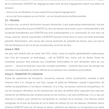
de la commande. EUROTIP est dégagé de plein droit de tout engagement relatif aux délais de
livraison:
– dans le cas où l’Acheteur n’a pas respecté ses propres engagements
– en cas de force majeure ou cas fortuit – en cas de pénurie de matière première
2.2 – Pénalités
En aucun cas, un retard de livraison ne peut donner lieu à une quelconque indemnisation. Aucune
pénalité ne peut être due par EUROTIP au titre de retards de livraison, sauf si cette pénalité a été
acceptée formellement par EUROTIP par écrit préalablement à la commande. En tout état de
cause, seuls les retards imputables à EUROTIP peuvent entrer dans le calcul de cette éventuelle
pénalité. Notamment, sont exclus des calculs éventuels de pénalité de retard, ceux qui sont le
fait de l’Acheteur ou de l’un de ses mandataires, ou le fait de tiers.
Article 3 : PRIX
Les prix sont établis nets ex-usine, hors T.V.A., droits, taxes et impôts généralement quelconques
hors frais de transport et emballage, , soit en EUROS hors taxes, soit en devise. Outre les
modalités pouvant être prévues aux Conditions Particulières, ils sont révisables dans les cas
suivant : – hausse brutale des cours des matières premières – variation des cours de change des
monnaies Les modalités en seront définies le cas échéant aux conditions particulières.
Article 4 : TRANSPORT ET LIVRAISON
Toutes les opérations de transports, assurance, douane, octroi, manutention, amenée à pied
d’œuvre sont à la charge et aux frais, risques et périls de l’Acheteur, auquel il appartient de
vérifier les expéditions à l’arrivée et d’exercer, s’il y a lieu, ses recours contre les transporteurs. En
cas de transport, l’Acheteur ou son mandataire, est tenu de vérifier l’état apparent des colis, leur
nombre et les références des produits portés sur les cartons. Il est tenu d’effectuer, s’il y a lieu, ses
réserves (y compris pour retard) au transporteur au moment de la livraison. Ces réserves seront
consignées sur le bon de livraison et sur la lettre de voiture. En cas de réserves, l’Acheteur devra
informer EUROTIP dans les 24 heures et devra confirmer ses réserves au transporteur par lettre