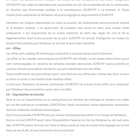
d’EUROTIP sont celles qui découlent des paramètres qui ont été acceptées lors de la commande,
en fonction des informations portées à la connaissance d’EUROTIP à ce moment là. Toute
modification unilatérale de l’Acheteur ne pourra engager la responsabilité d’EUROTIP.
L’Acheteur est toujours responsable du choix du produit, de l’adéquation entre le produit acheté
et le résultat attendu. Il lui appartient de procéder tous essais et tests pour valider cette
adéquation. Il est responsable de sa bonne utilisation en vertu des règles de l’art et de la
réglementation. Sauf faute prouvée de sa part, EUROTIP n’a jamais d’obligation au niveau du
résultat final attendu par l’Acheteur, et qu’il est le seul à bien connaître.
6.4 – Offres
Les offres sont valables 30 (trente) jours calendrier à compter de leur date d’émission.
Les offres et les conseils communiqués par EUROTIP sont établis sur les seules informations qui lui
sont communiquées. En absence de certaines données nécessaires, EUROTIP pourra prendre en
compte certains paramètres standards qui sont mentionnés dans les offres.
Toute modification des paramètres ayant servi de base aux offres peut donner lieu, dans un sens
ou dans un autre, à une modification desdites offres.
Le fait pour l’Acheteur, de passer commande à EUROTIP sur la base d’une offre, vaut validation
par l’Acheteur des paramètres ayant servi à la bâtir.
6.5 – Organisation de chantier
Dans le cas où l’organisation ou la configuration du chantier de montage ne seraient pas celles
qui ont été prévues et acceptées, EUROTIP est fondé de prendre toutes dispositions nécessaires
dans les meilleures conditions économiques.
Sauf faute prouvée d’EUROTIP, les plus values correspondantes seront à la charge de l’Acheteur.
Dans le cas où EUROTIP serait dans l’impossibilité d’exercer du fait de l’Acheteur ou de tout autre
tiers, EUROTIP pourra facturer au Client le temps perdu et tous les autres frais engagés de ce fait
(frais de vie, etc#), en plus le montant de la prestation.