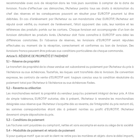
recommandée avec avis de réception dans les trois jours ouvrables à compter de la date de
livraison. Faute d’effectuer ces démarches, l’Acheteur perdra tous ses droits à réclamation du
chef des réserves et les conséquences pouvant en résulter pour EUROTIP pourront lui être
débitées. En cas d’enlèvement par l’Acheteur ou son mandataire chez EUROTIP, l’Acheteur est
réputé avoir vérifié, au moment de l’enlèvement, l’état apparent des colis, leur nombre et les
références des produits portés sur les cartons. Chaque livraison est accompagnée d’un bon de
livraison détaillant les produits livrés. L’Acheteur doit faire connaître à EUROTIP sans délai les
différences constatées. En l’absence de réserves, les livraisons d’EUROTIP seront réputées
effectuées au moment de la réception, correctement et conformes au bon de livraison. Des
livraisons franco peuvent être prévues aux conditions particulières de chaque commande.
Article 5 : RÉSERVE DE PROPRIÉTÉ ET PAIEMENT
5.1 – Réserve de propriété
Le transfert de propriété de la chose vendue est subordonné au paiement par l’Acheteur du prix à
l’échéance ou aux échéances. Toutefois, les risques sont transférés dès la livraison. De convention
expresse, les contrats de vente d’EUROTIP sont toujours conclus sous la condition résolutoire du
paiement total par l’Acheteur à l’échéance ou aux échéances fixées.
5.2 – Revente ou utilisation
Les marchandises restent la propriété du vendeur jusqu’au paiement intégral de leur prix. A titre
de simple tolérance, EUROTIP autorise, dès à présent, l’Acheteur à revendre les marchandises
désignées sous réserve que l’Acheteur s’acquitte dès sa revente, de l’intégralité du prix restant dû,
les sommes correspondantes étant dès à présent nanties au profit d’EUROTIP, l’Acheteur
devenant simple dépositaire du prix.
5.3 – Conditions de paiement
Les factures sont payables au comptant, nettes et sans escompte en euros au siège de la société
5.4 – Modalités de paiement et retards de paiement
Si pour quelque motif que ce soit le client ne retire pas les matières et objets dans le délai imparti,